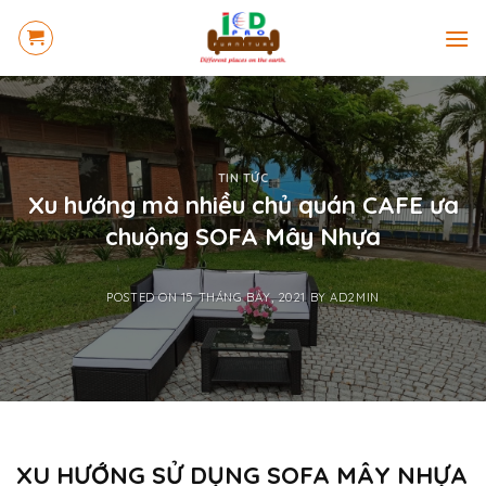
Skip
to
content
TIN TỨC
Xu hướng mà nhiều chủ quán CAFE ưa
chuộng SOFA Mây Nhựa
POSTED ON
15 THÁNG BẢY, 2021
BY
AD2MIN
XU HƯỚNG SỬ DỤNG SOFA MÂY NHỰA