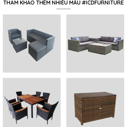
THAM KHẢO THÊM NHIỀU MẪU #ICDFURNITURE