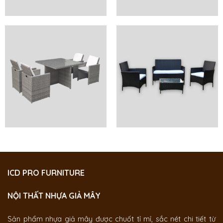
ICD PRO FURNITURE
NỘI THẤT NHỰA GIẢ MÂY
Sản phẩm nhựa giả mây được chuốt tỉ mỉ, sắc nét chi tiết từ